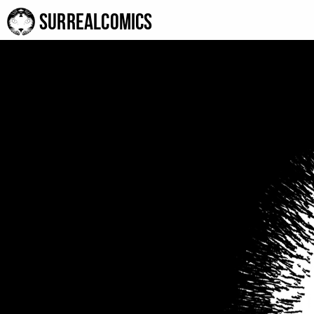
SurrealComics